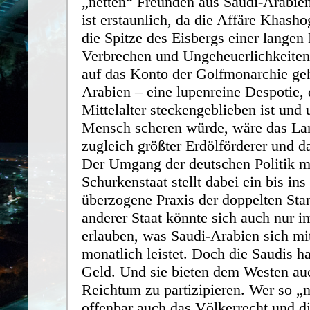
„netten“ Freunden aus Saudi-Arabien
ist erstaunlich, da die Affäre Khasho
die Spitze des Eisbergs einer langen
Verbrechen und Ungeheuerlichkeiten d
auf das Konto der Golfmonarchie ge
Arabien – eine lupenreine Despotie, 
Mittelalter steckengeblieben ist und 
Mensch scheren würde, wäre das La
zugleich größter Erdölförderer und da
Der Umgang der deutschen Politik m
Schurkenstaat stellt dabei ein bis ins
überzogene Praxis der doppelten Sta
anderer Staat könnte sich auch nur i
erlauben, was Saudi-Arabien sich mit
monatlich leistet. Doch die Saudis h
Geld. Und sie bieten dem Westen au
Reichtum zu partizipieren. Wer so „ne
offenbar auch das Völkerrecht und d