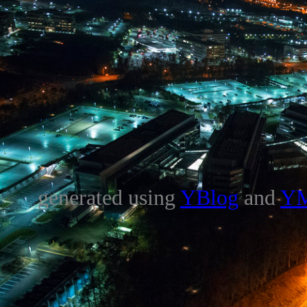
generated using
YBlog
and
Y