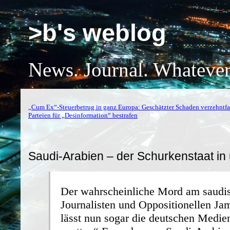
>b's weblog
News. Journal. Whatever
„Cum Ex“-Steuerbetrug in ganz Europa: Geschätzter Schaden verzehntfa
Parteien für „Desinformation“ bestrafen
Saudi-Arabien – der Schurkenstaat in
Der wahrscheinliche Mord am saudi
Journalisten und Oppositionellen J
lässt nun sogar die deutschen Medie