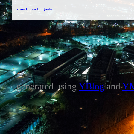
Zurück zum Blogindex
generated using
YBlog
and
Y