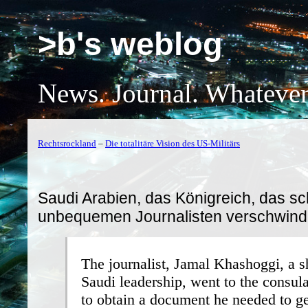
>b's weblog
News. Journal. Whatever
Rechtsrockland
–
Die totalitäre Vision des US-Militärs
Saudi Arabien, das Königreich, das s
unbequemen Journalisten verschwind
The journalist, Jamal Khashoggi, a sh
Saudi leadership, went to the consula
to obtain a document he needed to ge