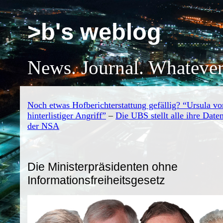
>b's weblog
News. Journal. Whatever
Noch etwas Hofberichterstattung gefällig? “Ursula vo
hinterlistiger Angriff”
–
Die UBS stellt alle ihre Date
der NSA
Die Ministerpräsidenten ohne
Informationsfreiheitsgesetz