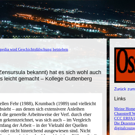
pedia wird Geschichtsfälschung betrieben
ensursula bekannt) hat es sich wohl auch
as leicht gemacht – Kollege Guttenberg
Zurück zum
Links
len Fehr (1988), Krumbach (1989) und vielleicht
sieht – aus denen sich extensivere Anleihen
Meine Home
Chaostreff W
st die generelle Arbeitsweise der Verf. durch eher
CCC ERFA 
n gekennzeichnet, was sich auch – im Vergleich
Die Dezentra
mfang der Arbeit – in der Vielzahl der Quellen
digitalcoura
t oder nicht hinreichend ausgewiesen sind. Nicht