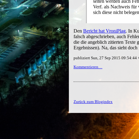
selten werden auch Fehl
Verf. als Nachweis für 
sich diese nicht belegen
Den
Bericht hat VroniPlag
. In K
falsch abgeschrieben, auch Fehle
die die angeblich zitierten Texte
Ergebnissen). Na, das sieht doch 
publiziert Sun, 27 Sep 2015 09:54:44
Kommentieren…
Zurück zum Blogindex