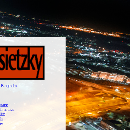
 Blogindex
page
interthur
Ulm
le
ge