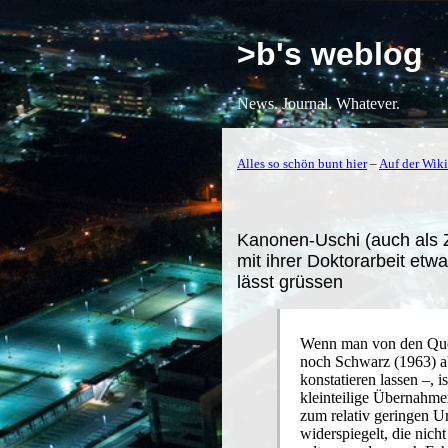
>b's weblog
News. Journal. Whatever.
Alles so schön bunt hier
–
Auf der Wiki
Kanonen-Uschi (auch als Z
mit ihrer Doktorarbeit etw
lässt grüssen
Wenn man von den Quel
noch Schwarz (1963) ab
konstatieren lassen –, i
kleinteilige Übernahme
zum relativ geringen U
widerspiegelt, die nich