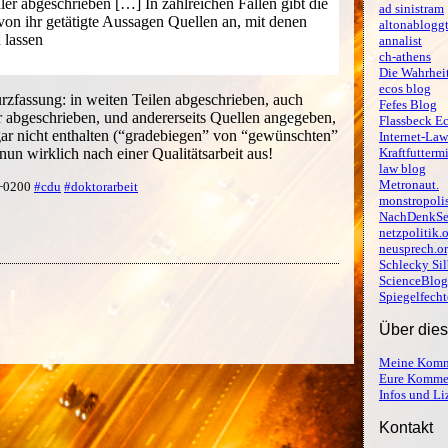
er abgeschrieben […] In zahlreichen Fällen gibt die
ad sinistram
von ihr getätigte Aussagen Quellen an, mit denen
altonablogg
 lassen
annalist
ch-athens
Die Wahrheit
ecos blog
urzfassung: in weiten Teilen abgeschrieben, auch
Fefes Blog
r abgeschrieben, und andererseits Quellen angegeben,
Flassbeck E
 gar nicht enthalten (“gradebiegen” von “gewünschten”
Internet-Law
nun wirklich nach einer Qualitätsarbeit aus!
Kraftfutterm
law blog
Metronaut.
 +0200
#cdu
#doktorarbeit
monstropoli
NachDenkSe
netzpolitik.
neusprech.o
Schlecky Sil
ScienceBlog
Spiegelfecht
Über die
Meine Komm
Eure Komme
Infos und L
Kontakt