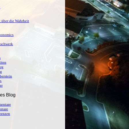
t
 über die Wahrheit
conomics
ischwerk
s
iten
org
rg
berstein
s
er
ses Blog
entare
ntare
izenzen