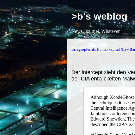
>b's weblog
News. Journal. Whatever.
Kriegsopfer als Humankapital (II)
–
Ban
Der intercept zieht den V
der CIA entwickelten Malw
Although XcodeGhost is 
the techniques it uses
Central Intelligence Ag
Jamboree conference i
Edward Snowden, The I
described the CIA’s Xco
«Obwohl XcodeGhost die