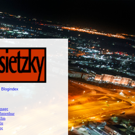
 Blogindex
page
interthur
Ulm
le
ge