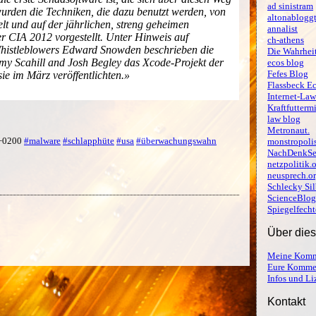
ad sinistram
 wurden die Techniken, die dazu benutzt werden, von
altonablogg
t und auf der jährlichen, streng geheimen
annalist
 CIA 2012 vorgestellt. Unter Hinweis auf
ch-athens
istleblowers Edward Snowden beschrieben die
Die Wahrheit
emy Scahill and Josh Begley das Xcode-Projekt der
ecos blog
Fefes Blog
sie im März veröffentlichten.»
Flassbeck E
Internet-Law
Kraftfutterm
law blog
Metronaut.
 +0200
#malware
#schlapphüte
#usa
#überwachungswahn
monstropoli
NachDenkSe
netzpolitik.
neusprech.o
Schlecky Sil
ScienceBlog
Spiegelfecht
Über die
Meine Komm
Eure Komme
Infos und L
Kontakt