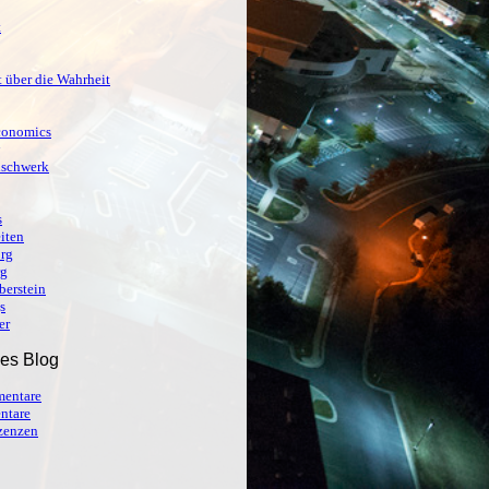
t
 über die Wahrheit
conomics
ischwerk
s
iten
org
rg
berstein
s
er
ses Blog
entare
ntare
izenzen