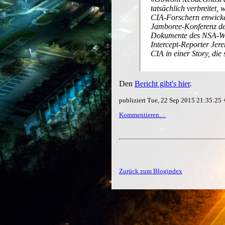
tatsächlich verbreitet,
CIA-Forschern enwickel
Jamboree-Konferenz der
Dokumente des NSA-Wh
Intercept-Reporter Jer
CIA in einer Story, die 
Den
Bericht gibt's hier
.
publiziert Tue, 22 Sep 2015 21:35:25
Kommentieren…
Zurück zum Blogindex