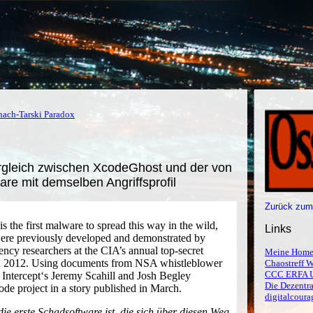
ach-Tarski Paradox
ergleich zwischen XcodeGhost und der von
are mit demselben Angriffsprofil
Zurück zum
the first malware to spread this way in the wild,
Links
 were previously developed and demonstrated by
ency researchers at the CIA’s annual top-secret
Meine Home
n 2012. Using documents from NSA whistleblower
Chaostreff W
CCC ERFA 
ntercept‘s Jeremy Scahill and Josh Begley
Die Dezentra
de project in a story published in March.
digitalcoura
 erste Schadsoftware ist, die sich über diesen Weg