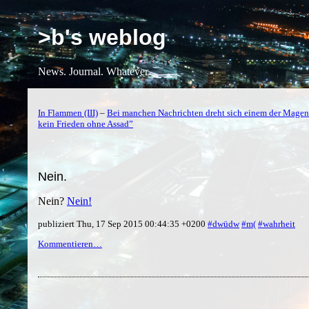
>b's weblog
News. Journal. Whatever.
In Flammen (III)
–
Bei manchen Nachrichten dreht sich einem der Magen
kein Frieden ohne Assad”
Nein.
Nein?
Nein!
publiziert Thu, 17 Sep 2015 00:44:35 +0200
#dwüdw
#m(
#wahrheit
Kommentieren…