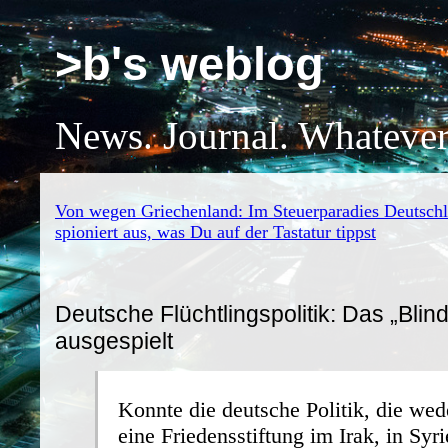
>b's weblog
News. Journal. Whatever
Von wegen Griechenland: Im Steuerparadies Deutsch
spioniert aus, was Du auf der Tastatur tippst
Deutsche Flüchtlingspolitik: Das „Blind
ausgespielt
Konnte die deutsche Politik, die wed
eine Friedensstiftung im Irak, in Syri