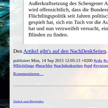
Außerkraftsetzung des Schengener
wird offensichtlich, dass die Bundes
Flüchtlingspolitik seit Jahren politi
gespielt hat, sich ein Tuch vor die 
hat und nun verzweifelt versucht, ei
Blinden zu finden.
Den
Artikel gibt's auf den NachDenkSeiten
.
publiziert Mon, 14 Sep 2015 12:05:13 +0200
#cdu
#c
#flüchtlinge
#heuchler
#nachdenkseiten
#spd
#zynism
Kommentieren…
Zurück zum Blogindex