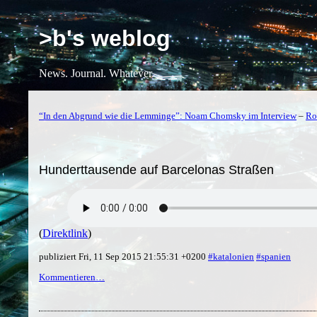
>b's weblog
News. Journal. Whatever.
“In den Abgrund wie die Lemminge”: Noam Chomsky im Interview
–
Ro
Hunderttausende auf Barcelonas Straßen
(
Direktlink
)
publiziert Fri, 11 Sep 2015 21:55:31 +0200
#katalonien
#spanien
Kommentieren…