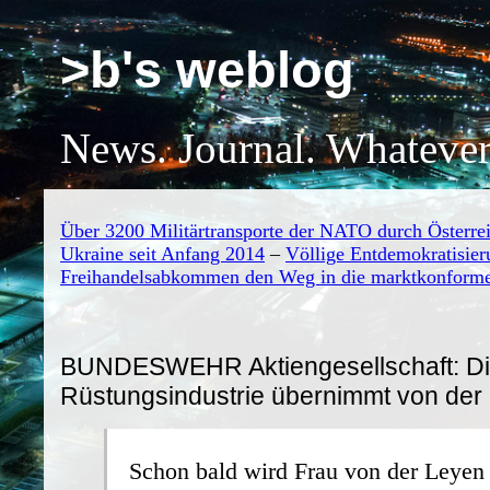
>b's weblog
News. Journal. Whatever
Über 3200 Militärtransporte der NATO durch Österre
Ukraine seit Anfang 2014
–
Völlige Entdemokratisier
Freihandelsabkommen den Weg in die marktkonforme
BUNDESWEHR Aktiengesellschaft: D
Rüstungsindustrie übernimmt von der
Schon bald wird Frau von der Leyen