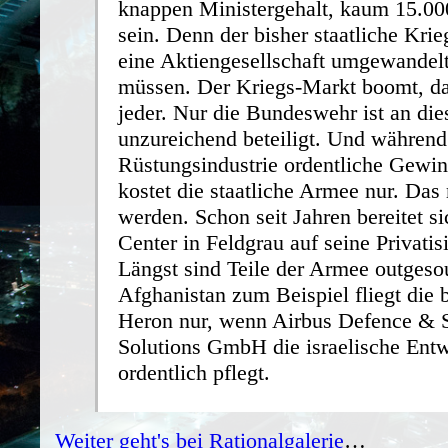
knappen Ministergehalt, kaum 15.000
sein. Denn der bisher staatliche Kri
eine Aktiengesellschaft umgewandel
müssen. Der Kriegs-Markt boomt, da
jeder. Nur die Bundeswehr ist an d
unzureichend beteiligt. Und während
Rüstungsindustrie ordentliche Gewinn
kostet die staatliche Armee nur. Das
werden. Schon seit Jahren bereitet si
Center in Feldgrau auf seine Privatis
Längst sind Teile der Armee outgesou
Afghanistan zum Beispiel fliegt die 
Heron nur, wenn Airbus Defence & 
Solutions GmbH die israelische Ent
ordentlich pflegt.
Weiter geht's bei Rationalgalerie
…