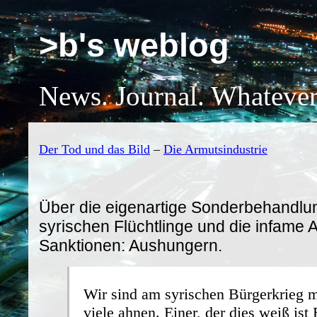
>b's weblog
News. Journal. Whatever
Der Tod und das Bild
–
Die Armutsindustrie
Über die eigenartige Sonderbehandlu
syrischen Flüchtlinge und die infame A
Sanktionen: Aushungern.
Wir sind am syrischen Bürgerkrieg me
viele ahnen. Einer, der dies weiß is