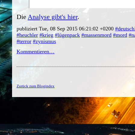
Die
Analyse gibt's hier
.
publiziert Tue, 08 Sep 2015 06:21:02 +0200
#deutsch
#heuchler
#krieg
#lügenpack
#massenmord
#mord
#n
#terror
#zynismus
Kommentieren…
Zurück zum Blogindex