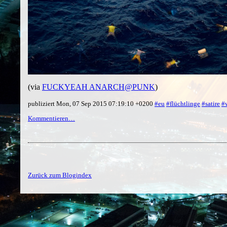
(via
FUCKYEAH ANARCH@PUNK
)
publiziert Mon, 07 Sep 2015 07:19:10 +0200
#eu
#flüchtlinge
#satire
#
Kommentieren…
Zurück zum Blogindex