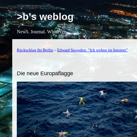
>b's weblog
News. Journal. Whatever.
Rückschlag für Berlin
–
Edward Snowden: “Ich wohne im Internet”
Die neue Europaflagge