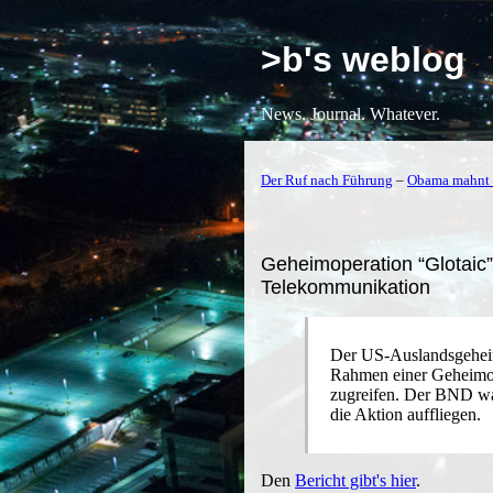
>b's weblog
News. Journal. Whatever.
Der Ruf nach Führung
–
Obama mahnt 
Geheimoperation “Glotaic”:
Telekommunikation
Der US-Auslandsgehei
Rahmen einer Geheimope
zugreifen. Der BND war
die Aktion auffliegen.
Den
Bericht gibt's hier
.