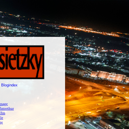
 Blogindex
page
interthur
Ulm
le
ge