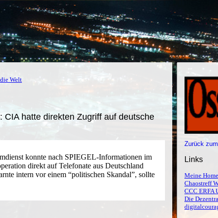
die Welt
 CIA hatte direkten Zugriff auf deutsche
Zurück zum
mdienst konnte nach SPIEGEL-Informationen im
Links
ration direkt auf Telefonate aus Deutschland
nte intern vor einem “politischen Skandal”, sollte
Meine Home
Chaostreff W
CCC ERFA 
Die Dezentra
digitalcoura