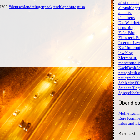
ad sinistram
+0200
#deutschland
#lügenpack
#schlapphüte
#usa
altonablogg
annalist
ch-athens
Die Wahrheit
ecos blog
Fefes Blog
Flassbeck E
Internet-Law
Kraftfutterm
law blog
Metronaut.
monstropoli
NachDenkSe
netzpolitik.
neusprech.o
Schlecky Sil
ScienceBlog
Spiegelfecht
Über die
Meine Komm
Eure Komme
Infos und L
Kontakt