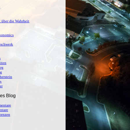
t
 über die Wahrheit
conomics
ischwerk
s
iten
org
rg
berstein
s
er
ses Blog
entare
ntare
izenzen