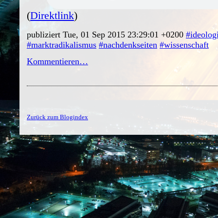
(
Direktlink
)
publiziert Tue, 01 Sep 2015 23:29:01 +0200
#ideolog
#marktradikalismus
#nachdenkseiten
#wissenschaft
Kommentieren…
Zurück zum Blogindex