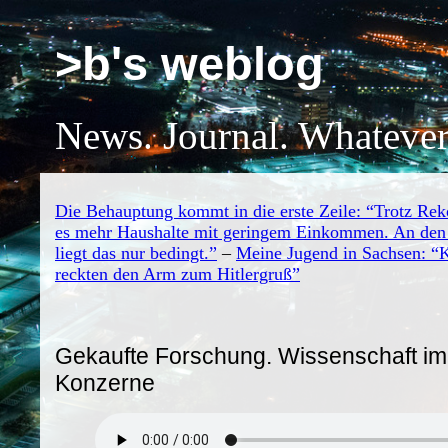
>b's weblog
News. Journal. Whatever
Die Behauptung kommt in die erste Zeile: “Trotz Rek
es mehr Haushalte mit geringem Einkommen. An den
liegt das nur bedingt.”
–
Meine Jugend in Sachsen: “
reckten den Arm zum Hitlergruß”
Gekaufte Forschung. Wissenschaft im
Konzerne