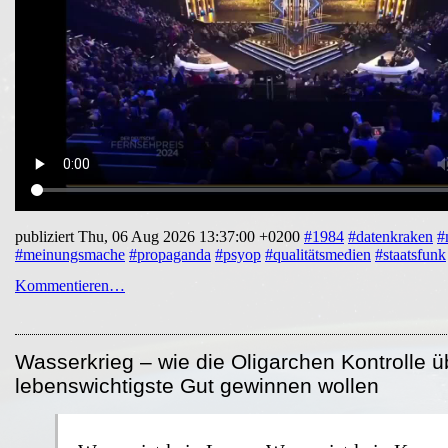
publiziert Thu, 06 Aug 2026 13:37:00 +0200
#1984
#datenkraken
#
#meinungsmache
#propaganda
#psyop
#qualitätsmedien
#staatsfunk
Kommentieren…
Wasserkrieg – wie die Oligarchen Kontrolle ü
lebenswichtigste Gut gewinnen wollen