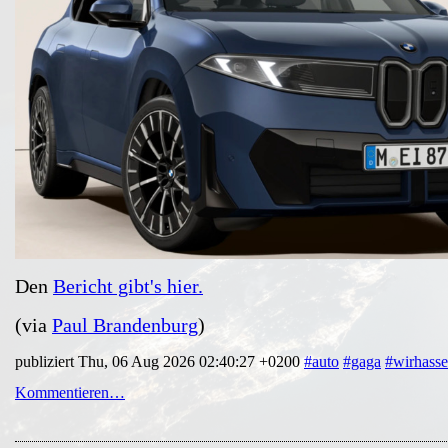
Den
Bericht gibt's hier.
(via
Paul Brandenburg
)
publiziert Thu, 06 Aug 2026 02:40:27 +0200
#auto
#gaga
#wirhass
Kommentieren…