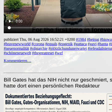
publiziert Thu, 06 Aug 2026 16:52:21 +0200
#1984
#betrug
#biowa
#bravenewworld
#corona
#equals
#eugenik
#gattaca
#gavi
#hanta
#
#neuenormalität
#oligarchie
#plötzlichundunerwartet
#refeudalisieru
#schöneneuewelt
#thegreatreset
#wef
Kommentieren…
Bill Gates hat das NIH nicht nur geschmiert, 
hatte dort einen persönlichen Redakteur