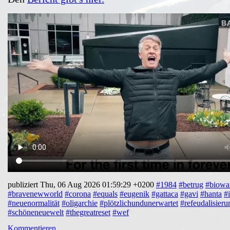
publiziert Thu, 06 Aug 2026 01:59:29 +0200
#1984
#betrug
#biowa
#bravenewworld
#corona
#equals
#eugenik
#gattaca
#gavi
#hanta
#
#neuenormalität
#oligarchie
#plötzlichundunerwartet
#refeudalisieru
#schöneneuewelt
#thegreatreset
#wef
Kommentieren…