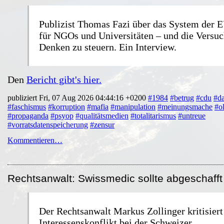
Publizist Thomas Fazi über das System der 
für NGOs und Universitäten – und die Versuc
Denken zu steuern. Ein Interview.
Den
Bericht gibt's hier.
publiziert Fri, 07 Aug 2026 04:44:16 +0200
#1984
#betrug
#cdu
#d
#faschismus
#korruption
#mafia
#manipulation
#meinungsmache
#o
#propaganda
#psyop
#qualitätsmedien
#totalitarismus
#untreue
#vorratsdatenspeicherung
#zensur
Kommentieren…
Rechtsanwalt: Swissmedic sollte abgeschaff
Der Rechtsanwalt Markus Zollinger kritisiert
Interessenskonflikt bei der Schweizer