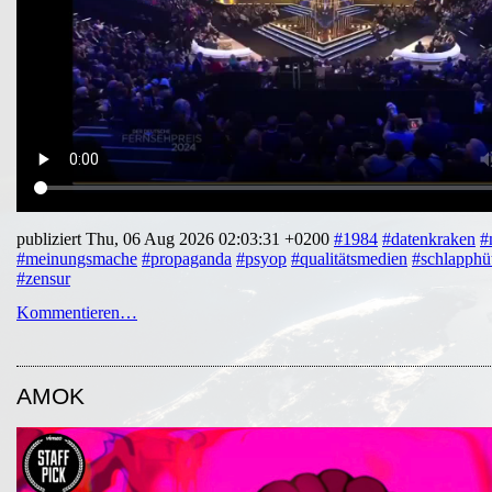
publiziert Thu, 06 Aug 2026 02:03:31 +0200
#1984
#datenkraken
#
#meinungsmache
#propaganda
#psyop
#qualitätsmedien
#schlapphü
#zensur
Kommentieren…
AMOK