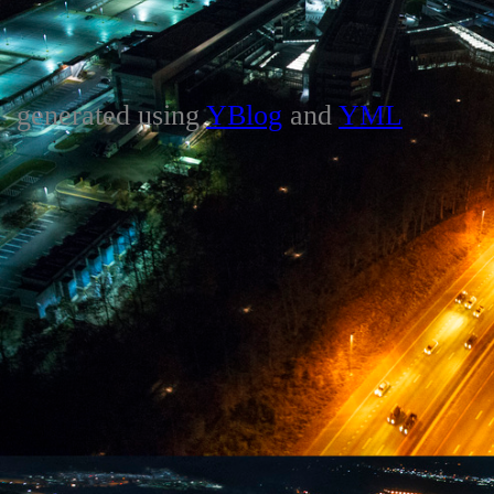
generated using
YBlog
and
YML