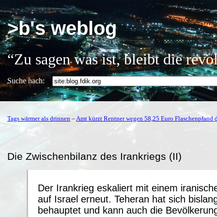
>b's weblog
“Zu sagen was ist, bleibt die rev
Suche nach:
Tags wärmer als drinnen
–
Amt kürzt Rentner wegen 58,25 Euro Flaschenpfand 
Die Zwischenbilanz des Irankriegs (II)
Der Irankrieg eskaliert mit einem iranisch
auf Israel erneut. Teheran hat sich bislang
behauptet und kann auch die Bevölkerun