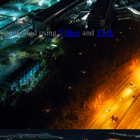
generated using
YBlog
and
YML