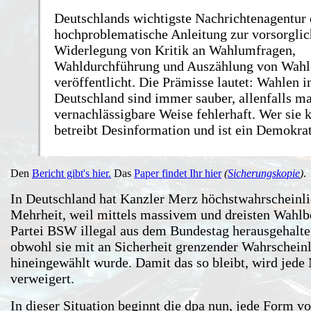
Deutschlands wichtigste Nachrichtenagentur 
hochproblematische Anleitung zur vorsorgli
Widerlegung von Kritik an Wahlumfragen,
Wahldurchführung und Auszählung von Wahl
veröffentlicht. Die Prämisse lautet: Wahlen i
Deutschland sind immer sauber, allenfalls m
vernachlässigbare Weise fehlerhaft. Wer sie kr
betreibt Desinformation und ist ein Demokrat
Den
Bericht gibt's hier.
Das
Paper findet Ihr hier
(
Sicherungskopie
)
.
In Deutschland hat Kanzler Merz höchstwahrscheinli
Mehrheit, weil mittels massivem und dreisten Wahlb
Partei BSW illegal aus dem Bundestag herausgehalte
obwohl sie mit an Sicherheit grenzender Wahrscheinl
hineingewählt wurde. Damit das so bleibt, wird jed
verweigert.
In dieser Situation beginnt die dpa nun, jede Form vo