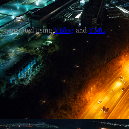
generated using
YBlog
and
YML