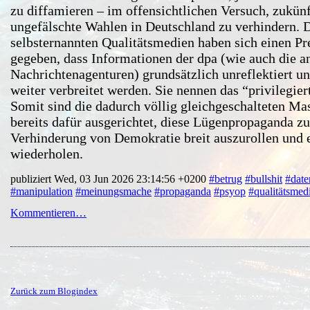
zu diffamieren – im offensichtlichen Versuch, zukünf
ungefälschte Wahlen in Deutschland zu verhindern. 
selbsternannten Qualitätsmedien haben sich einen P
gegeben, dass Informationen der dpa (wie auch die a
Nachrichtenagenturen) grundsätzlich unreflektiert u
weiter verbreitet werden. Sie nennen das “privilegier
Somit sind die dadurch völlig gleichgeschalteten M
bereits dafür ausgerichtet, diese Lügenpropaganda zu
Verhinderung von Demokratie breit auszurollen und 
wiederholen.
publiziert Wed, 03 Jun 2026 23:14:56 +0200
#betrug
#bullshit
#date
#manipulation
#meinungsmache
#propaganda
#psyop
#qualitätsmed
Kommentieren…
Zurück zum Blogindex