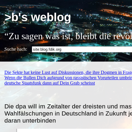
>b's weblog
“Zu sagen was ist, bleibt die rev
Suche nach:
Die Sekte hat keine Lust auf Diskussionen, die ihre Dogmen in Frag
Wenn die Bullen Dich aufgrund von rassistischen Vorurteilen umbri
deutsche Staatsfunk dann auf Dein Grab scheisst
Die dpa will im Zeitalter der dreisten und ma
Wahlfälschungen in Deutschland in Zukunft je
daran unterbinden