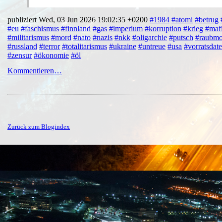
publiziert Wed, 03 Jun 2026 19:02:35 +0200
#1984
#atomi
#betrug
#eu
#faschismus
#finnland
#gas
#imperium
#korruption
#krieg
#maf
#militarismus
#mord
#nato
#nazis
#nkk
#oligarchie
#putsch
#raubmo
#russland
#terror
#totalitarismus
#ukraine
#untreue
#usa
#vorratsdat
#zensur
#ökonomie
#öl
Kommentieren…
Zurück zum Blogindex