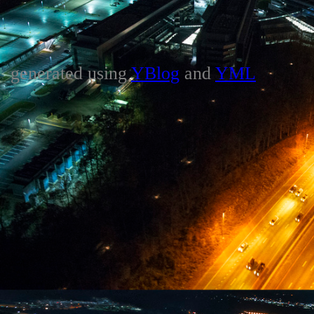
generated using
YBlog
and
YML