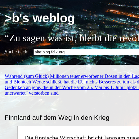
>b's weblog
“Zu sagen was ist, bleibt die rev
Suche nach:
Während (zum Glück) Millionen teuer erworbener Dosen in den La
und Biontech Werke schließt, hat die EU nichts Besseres zu tun als d
Gedenken an jene, die in der Woche vom 25. Mai bis 1. Juni “plötzl
unerwartet“ verstorben sind
Finnland auf dem Weg in den Krieg
Die finnische Wirtschaft bricht langsam zus