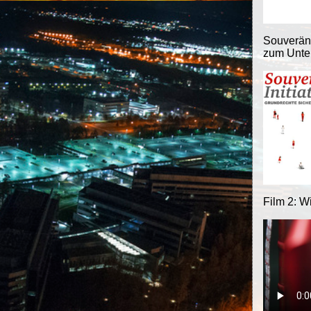
Souveränit
zum Unter
Film 2: W