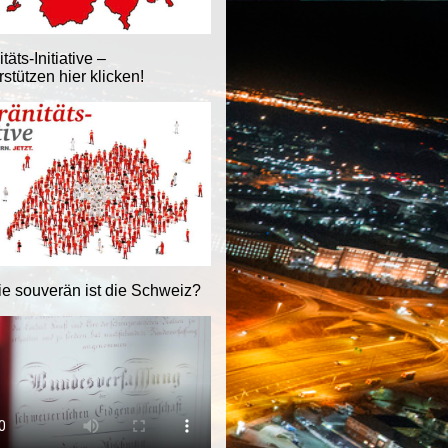
äts-Initiative –
stützen hier klicken!
ie souverän ist die Schweiz?