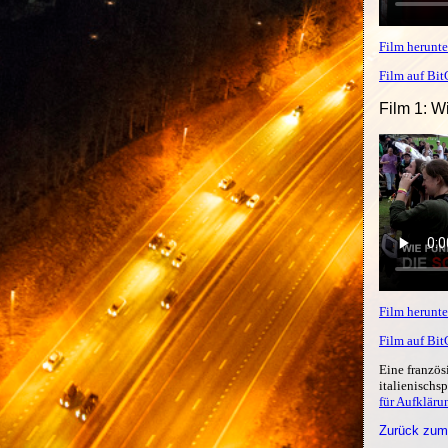
Film herunte
Film auf Bi
Film 1: W
Film herunte
Film auf Bi
Eine französ
italienischs
für Aufkläru
Zurück zum