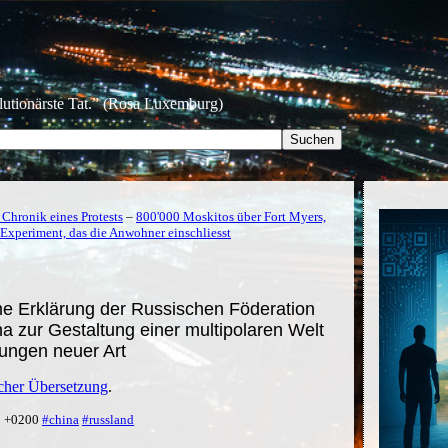
olutionärste Tat.” (Rosa Luxemburg)
 Chronik eines Protests
–
800'000 Moskitos über Fort Myers,
s Experiment, das die Anwohner einschliesst
me Erklärung der Russischen Föderation
a zur Gestaltung einer multipolaren Welt
hungen neuer Art
tscher Übersetzung
.
9 +0200
#china
#russland