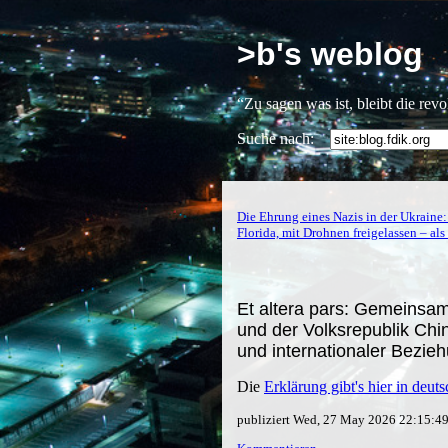
>b's weblog
“Zu sagen was ist, bleibt die rev
Suche nach:
Die Ehrung eines Nazis in der Ukraine:
Florida, mit Drohnen freigelassen – al
Et altera pars: Gemeinsa
und der Volksrepublik Chin
und internationaler Bezie
Die
Erklärung gibt's hier in deu
publiziert Wed, 27 May 2026 22:15:4