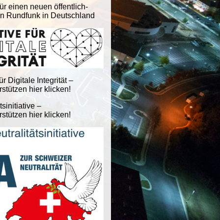
ür einen neuen öffentlich-
en Rundfunk in Deutschland
für Digitale Integrität –
stützen hier klicken!
tsinitiative –
stützen hier klicken!