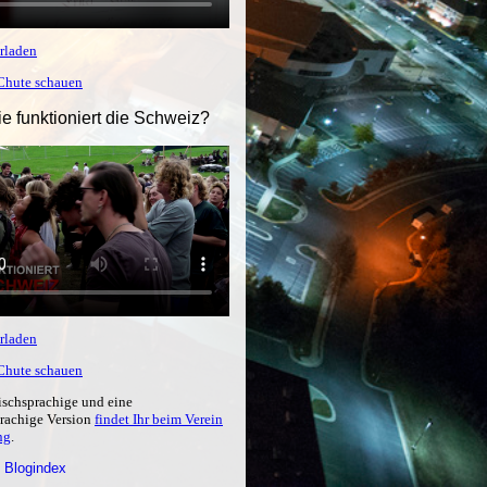
rladen
tChute schauen
ie funktioniert die Schweiz?
rladen
tChute schauen
ischsprachige und eine
prachige Version
findet Ihr beim Verein
ng
.
 Blogindex