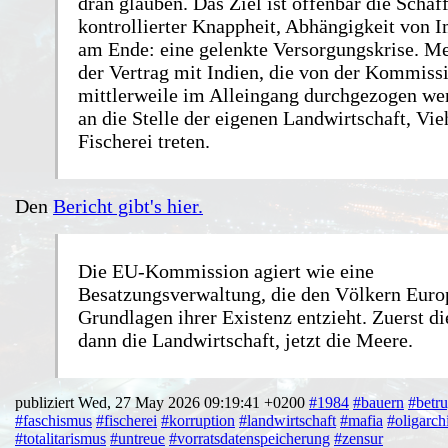
dran glauben. Das Ziel ist offenbar die Schaf
kontrollierter Knappheit, Abhängigkeit von 
am Ende: eine gelenkte Versorgungskrise. M
der Vertrag mit Indien, die von der Kommiss
mittlerweile im Alleingang durchgezogen wer
an die Stelle der eigenen Landwirtschaft, Vi
Fischerei treten.
Den
Bericht gibt's hier.
Die EU-Kommission agiert wie eine
Besatzungsverwaltung, die den Völkern Euro
Grundlagen ihrer Existenz entzieht. Zuerst di
dann die Landwirtschaft, jetzt die Meere.
publiziert Wed, 27 May 2026 09:19:41 +0200
#1984
#bauern
#betr
#faschismus
#fischerei
#korruption
#landwirtschaft
#mafia
#oligarch
#totalitarismus
#untreue
#vorratsdatenspeicherung
#zensur