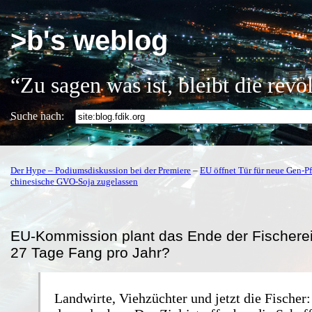
>b's weblog
“Zu sagen was ist, bleibt die rev
Suche nach:
Der Hype – Podiumsdiskussion bei der Premiere
–
EU öffnet Tür für neue Gen-Pf
chinesische GVO-Soja zugelassen
EU-Kommission plant das Ende der Fischerei
27 Tage Fang pro Jahr?
Landwirte, Viehzüchter und jetzt die Fischer: