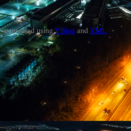
generated using
YBlog
and
YML