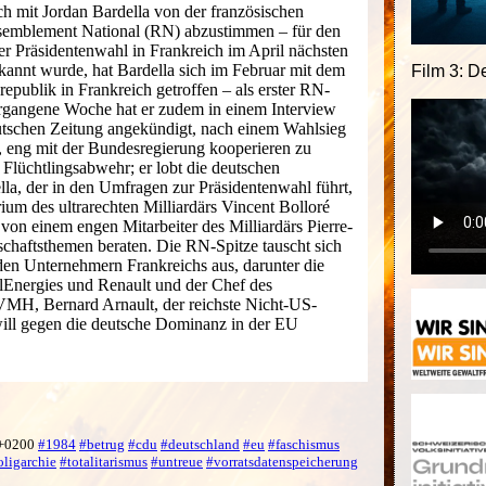
ch mit Jordan Bardella von der französischen
semblement National (RN) abzustimmen – für den
der Präsidentenwahl in Frankreich im April nächsten
ekannt wurde, hat Bardella sich im Februar mit dem
Film 3: D
epublik in Frankreich getroffen – als erster RN-
ergangene Woche hat er zudem in einem Interview
utschen Zeitung angekündigt, nach einem Wahlsieg
i, eng mit der Bundesregierung kooperieren zu
 Flüchtlingsabwehr; er lobt die deutschen
lla, der in den Umfragen zur Präsidentenwahl führt,
m des ultrarechten Milliardärs Vincent Bolloré
ch von einem engen Mitarbeiter des Milliardärs Pierre-
schaftsthemen beraten. Die RN-Spitze tauscht sich
nden Unternehmern Frankreichs aus, darunter die
lEnergies und Renault und der Chef des
MH, Bernard Arnault, der reichste Nicht-US-
ill gegen die deutsche Dominanz in der EU
 +0200
#1984
#betrug
#cdu
#deutschland
#eu
#faschismus
oligarchie
#totalitarismus
#untreue
#vorratsdatenspeicherung