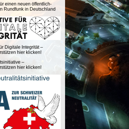
ür einen neuen öffentlich-
en Rundfunk in Deutschland
für Digitale Integrität –
stützen hier klicken!
tsinitiative –
stützen hier klicken!