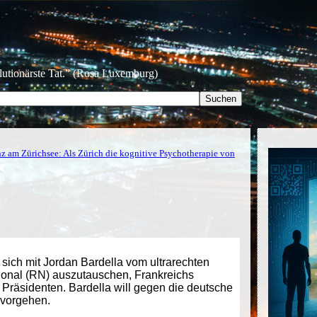
olutionärste Tat.” (Rosa Luxemburg)
 am Zürichsee: Als Zürich die kognitive Psychotherapie von
sich mit Jordan Bardella vom ultrarechten
onal (RN) auszutauschen, Frankreichs
Präsidenten. Bardella will gegen die deutsche
 vorgehen.