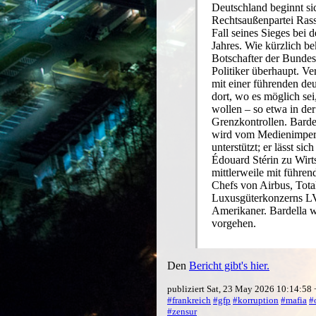
Deutschland beginnt si
Rechtsaußenpartei Ras
Fall seines Sieges bei 
Jahres. Wie kürzlich b
Botschafter der Bundesr
Politiker überhaupt. V
mit einer führenden de
dort, wo es möglich se
wollen – so etwa in der
Grenzkontrollen. Barde
wird vom Medienimperiu
unterstützt; er lässt si
Édouard Stérin zu Wirt
mittlerweile mit führe
Chefs von Airbus, Tota
Luxusgüterkonzerns LV
Amerikaner. Bardella w
vorgehen.
Den
Bericht gibt's hier.
publiziert Sat, 23 May 2026 10:14:58
#frankreich
#gfp
#korruption
#mafia
#
#zensur