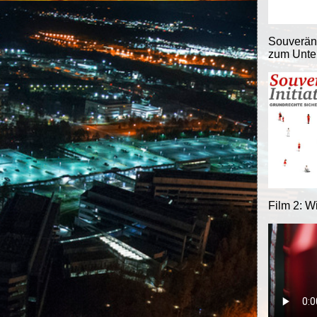
Souveränit
zum Unter
Film 2: W