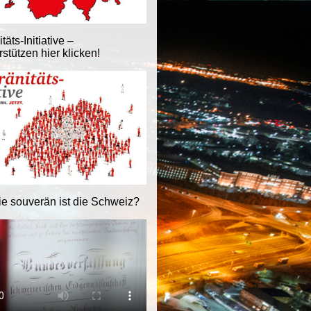
äts-Initiative –
stützen hier klicken!
ie souverän ist die Schweiz?