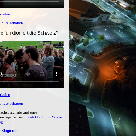
rladen
tChute schauen
ie funktioniert die Schweiz?
rladen
tChute schauen
ischsprachige und eine
prachige Version
findet Ihr beim Verein
ng
.
 Blogindex