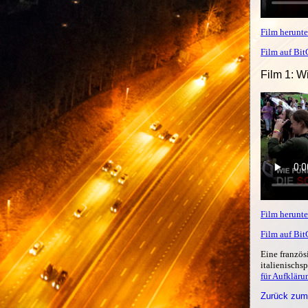
Film herunte
Film auf Bi
Film 1: W
Film herunte
Film auf Bi
Eine französ
italienischs
für Aufkläru
Zurück zum