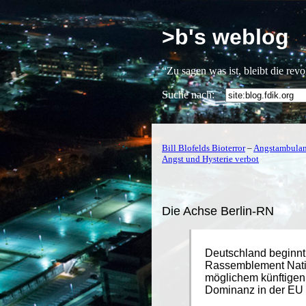
>b's weblog
“Zu sagen was ist, bleibt die rev
Suche nach:
Bill Blofelds Bioterror
–
Angstambulanz
Angst und Hysterie verbot
Die Achse Berlin-RN
Deutschland beginnt 
Rassemblement Nati
möglichem künftigen 
Dominanz in der EU