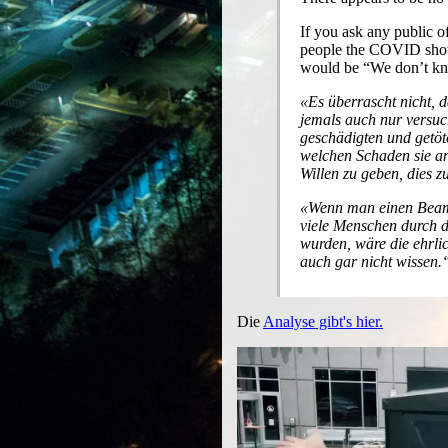
If you ask any public o
people the COVID shots
would be “We don’t kn
Es überrascht nicht, 
jemals auch nur versu
geschädigten und getöt
welchen Schaden sie an
Willen zu geben, dies zu
Wenn man einen Beamt
viele Menschen durch 
wurden, wäre die ehrli
auch gar nicht wissen.
Die
Analyse gibt's hier.