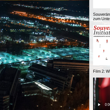
Souveränit
zum Unter
Film 2: W