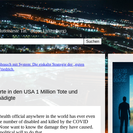
olutionärste Tat.” (Rosa Luxemburg)
brauch mit System: Die eiskalte Strategie der „guten
Friedrich.
erte in den USA 1 Million Tote und
hädigte
 health official anywhere in the world has ever even
the number of disabled and killed by the COVID
g. None want to know the damage they have caused.
olitical will to do that.