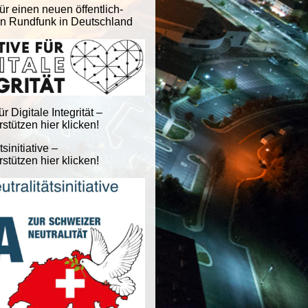
ür einen neuen öffentlich-
en Rundfunk in Deutschland
für Digitale Integrität –
stützen hier klicken!
tsinitiative –
stützen hier klicken!