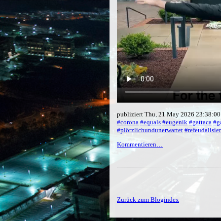
publiziert Thu, 21 May 2026 23:38:0
#corona
#equals
#eugenik
#gattaca
#g
#plötzlichundunerwartet
#refeudalisie
Kommentieren…
Zurück zum Blogindex