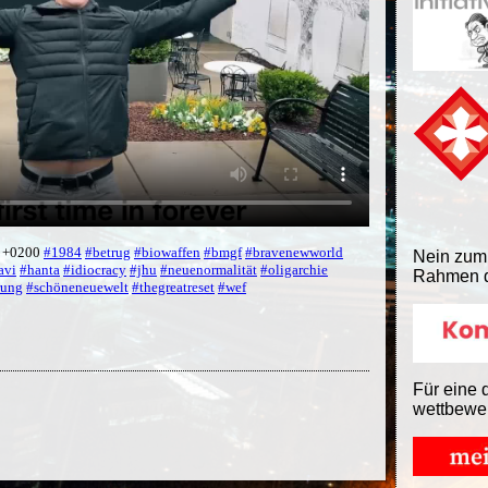
0 +0200
#1984
#betrug
#biowaffen
#bmgf
#bravenewworld
Nein zum
avi
#hanta
#idiocracy
#jhu
#neuenormalität
#oligarchie
Rahmen d
rung
#schöneneuewelt
#thegreatreset
#wef
Für eine 
wettbewe