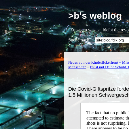
>b's weblog
“Zu sagen was ist, bleibt die rev
Suche nach:
Neues von der Kinderfickerfront – Miss
Menschen“
–
Es ist mit Deine Schuld, 
Die Covid-Giftspritze ford
1.5 Millionen Schwergesc
The fact that no public
attempted to estimate 
shots is not surprisin
There appears to be no p