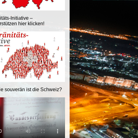
äts-Initiative –
stützen hier klicken!
ie souverän ist die Schweiz?