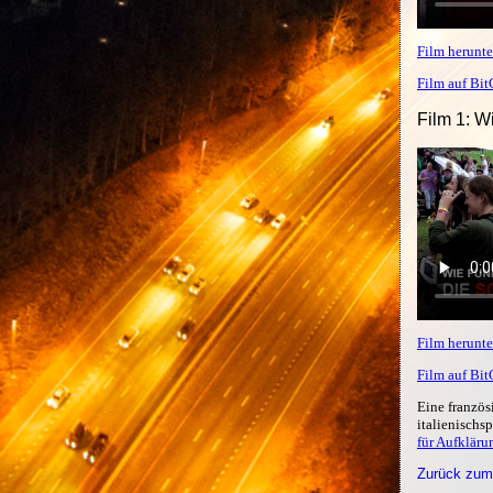
Film herunte
Film auf Bi
Film 1: W
Film herunte
Film auf Bi
Eine französ
italienischs
für Aufkläru
Zurück zum