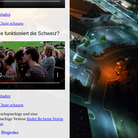
rladen
tChute schauen
ie funktioniert die Schweiz?
rladen
tChute schauen
ischsprachige und eine
prachige Version
findet Ihr beim Verein
ng
.
 Blogindex