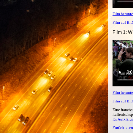
Film herunte
Film auf Bi
Film 1: W
Film herunte
Film auf Bi
Eine französ
italienischs
für Aufkläru
Zurück zum