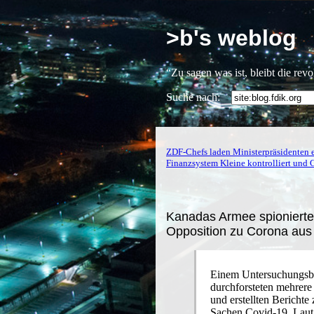
>b's weblog
“Zu sagen was ist, bleibt die rev
Suche nach:
ZDF-Chefs laden Ministerpräsidenten 
Finanzsystem Kleine kontrolliert und 
Kanadas Armee spioniert
Opposition zu Corona aus
Einem Untersuchungsbe
durchforsteten mehrer
und erstellten Bericht
Sachen Covid-19. Laut