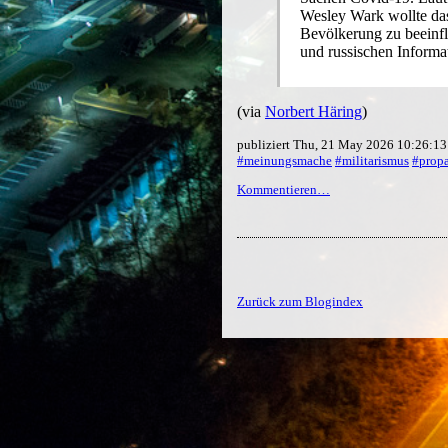
Wesley Wark wollte das
Bevölkerung zu beeinflu
und russischen Informa
(via
Norbert Häring
)
publiziert Thu, 21 May 2026 10:26:1
#meinungsmache
#militarismus
#prop
Kommentieren…
Zurück zum Blogindex