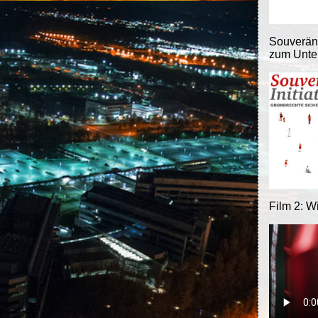
Souveränit
zum Unter
Film 2: W