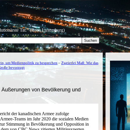
olutionärste Tat.” (Rosa Luxemburg)
ein, um Medienpolitik zu besprechen
–
Zweierlei Maß: Wie das
Große bevorzugt
e Äußerungen von Bevölkerung und
richt der kanadischen Armee zufolge
e Armee-Teams im Jahr 2020 die sozialen Medien
e zur Stimmung in Bevölkerung und Opposition in
 dem von CBC News zitierten Militärexperten