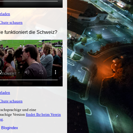
rladen
tChute schauen
ie funktioniert die Schweiz?
rladen
tChute schauen
ischsprachige und eine
prachige Version
findet Ihr beim Verein
ng
.
 Blogindex