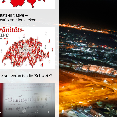
äts-Initiative –
stützen hier klicken!
ie souverän ist die Schweiz?