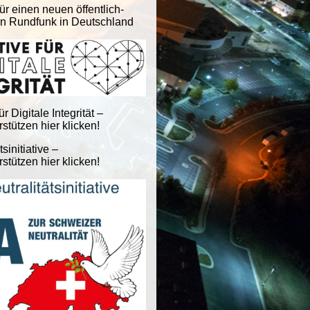
ür einen neuen öffentlich-
en Rundfunk in Deutschland
für Digitale Integrität –
stützen hier klicken!
tsinitiative –
stützen hier klicken!