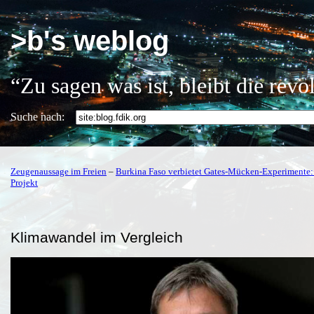
>b's weblog
“Zu sagen was ist, bleibt die rev
Suche nach:
Zeugenaussage im Freien
–
Burkina Faso verbietet Gates-Mücken-Experimente: 
Projekt
Klimawandel im Vergleich