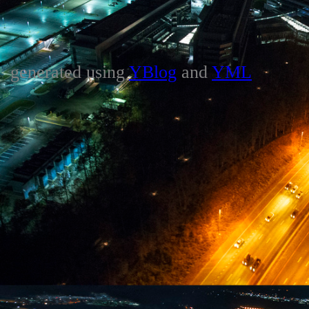
generated using
YBlog
and
YML