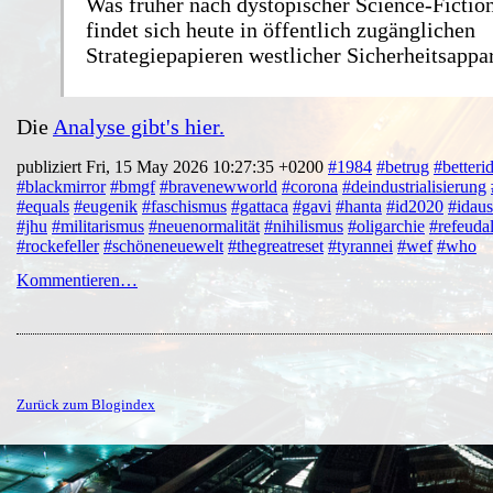
Was früher nach dystopischer Science-Fiction
findet sich heute in öffentlich zugänglichen
Strategiepapieren westlicher Sicherheitsappar
Die
Analyse gibt's hier.
publiziert Fri, 15 May 2026 10:27:35 +0200
#1984
#betrug
#betterid
#blackmirror
#bmgf
#bravenewworld
#corona
#deindustrialisierung
#equals
#eugenik
#faschismus
#gattaca
#gavi
#hanta
#id2020
#idaus
#jhu
#militarismus
#neuenormalität
#nihilismus
#oligarchie
#refeudal
#rockefeller
#schöneneuewelt
#thegreatreset
#tyrannei
#wef
#who
Kommentieren…
Zurück zum Blogindex