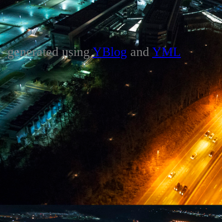
generated using
YBlog
and
YML