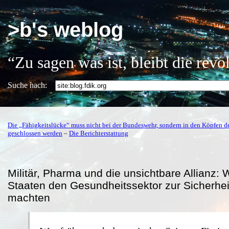
>b's weblog
“Zu sagen was ist, bleibt die rev
Suche nach:
Die „Fähigkeitslücke“ muss nicht bei der Bundeswehr, sondern in den Köpfen de
geschlossen werden
–
Die Berichterstattung
Militär, Pharma und die unsichtbare Allianz:
Staaten den Gesundheitssektor zur Sicherhei
machten