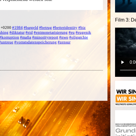
Film 3: D
1 +0200
#1984
#bargeld
#betrug
#betteridentity
#biz
shing
#diktatur
#eid
#entmonetarisierung
#eu
#eugenik
#korruption
#mafia
#minorityreport
#nwo
#oligarchie
#untreue
#vorratsdatenspeicherung
#zensur