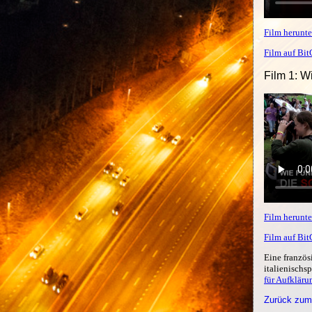
Film herunte
Film auf Bi
Film 1: W
Film herunte
Film auf Bi
Eine französ
italienischs
für Aufkläru
Zurück zum