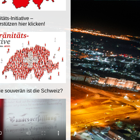
äts-Initiative –
stützen hier klicken!
ie souverän ist die Schweiz?