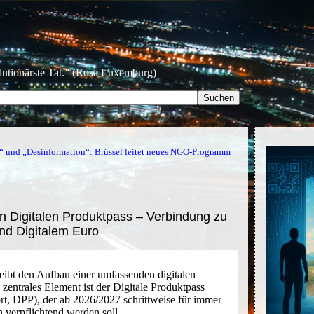
olutionärste Tat.” (Rosa Luxemburg)
“ und „Desinformation“: Brüssel leitet neues NGO-Programm
n Digitalen Produktpass – Verbindung zu
 und Digitalem Euro
ibt den Aufbau einer umfassenden digitalen
n zentrales Element ist der Digitale Produktpass
ort, DPP), der ab 2026/2027 schrittweise für immer
 verpflichtend werden soll.