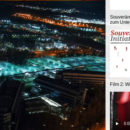
Souveränit
zum Unter
Film 2: W