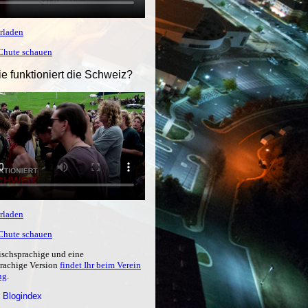
rladen
tChute schauen
ie funktioniert die Schweiz?
rladen
tChute schauen
ischsprachige und eine
prachige Version
findet Ihr beim Verein
ng
.
 Blogindex