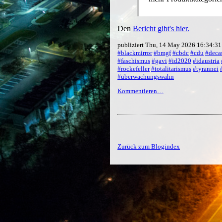
Den
Bericht gibt's hier.
publiziert Thu, 14 May 2026 16:34:3
#blackmirror
#bmgf
#cbdc
#cdu
#deca
#faschismus
#gavi
#id2020
#idaustria
#rockefeller
#totalitarismus
#tyrannei
#überwachungswahn
Kommentieren…
Zurück zum Blogindex