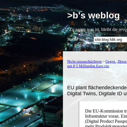
>b's weblog
“Zu sagen was ist, bleibt die rev
Suche nach:
Nicht einzuschüchtern
–
Gegen „Hetze
mit 8,5 Milliarden Euro ein
EU plant flächendeckende
Digital Twins, Digitale ID
Die EU-Kommission tre
Infrastruktur voran. Ei
(Digital Product Passp
mehr Produktkategorien