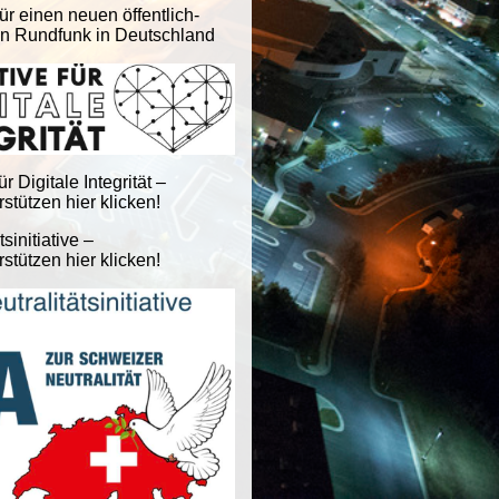
ür einen neuen öffentlich-
en Rundfunk in Deutschland
für Digitale Integrität –
stützen hier klicken!
tsinitiative –
stützen hier klicken!