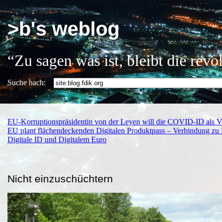
>b's weblog
“Zu sagen was ist, bleibt die rev
Suche nach:
EU-Korruptionspräsidentin von der Leyen will die COVID-ID als Vor
EU plant flächendeckenden Digitalen Produktpass – Verbindung zu 
Digitale ID und Digitalem Euro
Nicht einzuschüchtern