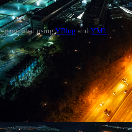
generated using
YBlog
and
YML