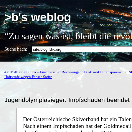
>b's weblog
“Zu sagen was ist, bleibt die rev
Suche nach:
4,8 Milliarden Euro – Europäischer Rechnungshof kritisiert Intransparenz bei
Haftstrafe wegen Faeser-Satire
Jugendolympiasieger: Impfschaden beendet 
Der Österreichische Skiverband hat ein Talen
Nach einem Impfschaden hat der Goldmedail