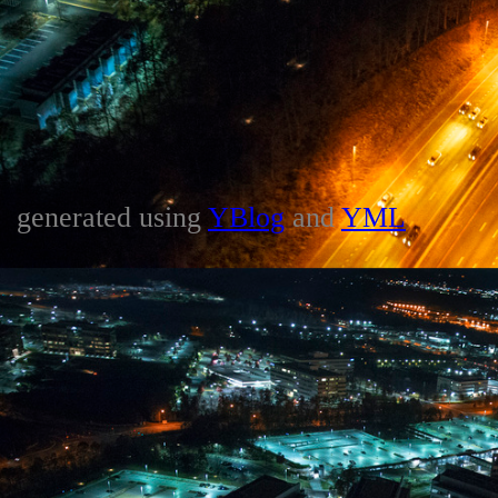
generated using
YBlog
and
YML