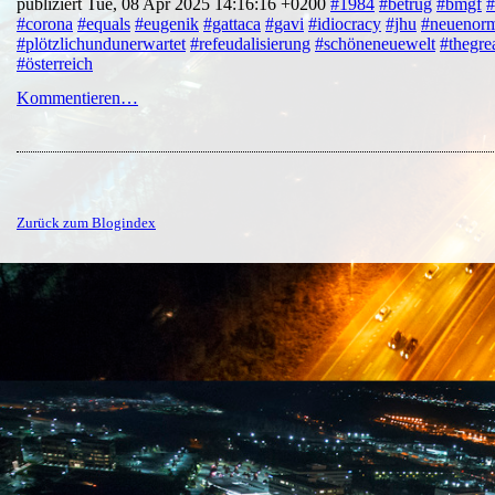
publiziert Tue, 08 Apr 2025 14:16:16 +0200
#1984
#betrug
#bmgf
#
#corona
#equals
#eugenik
#gattaca
#gavi
#idiocracy
#jhu
#neuenorm
#plötzlichundunerwartet
#refeudalisierung
#schöneneuewelt
#thegrea
#österreich
Kommentieren…
Zurück zum Blogindex