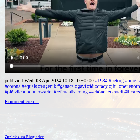
publiziert Wed, 03 Apr 2024 10:18:10 +0200
#1984
#betrug
#bmgf
#corona
#equals
#eugenik
#gattaca
#gavi
#idiocracy
#jhu
#neuenorm
#plötzlichundunerwartet
#refeudalisierung
#schöneneuewelt
#thegrea
Kommentieren…
Zurück zum Blogindex