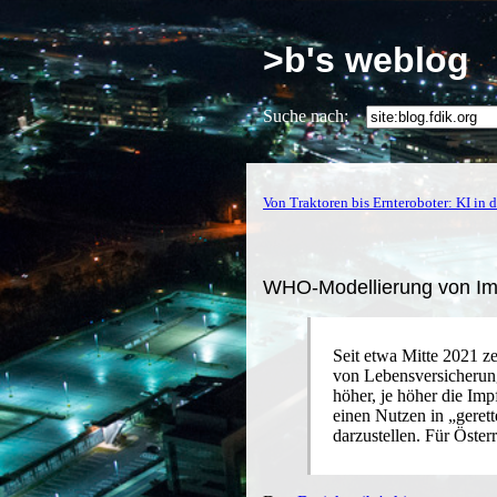
>b's weblog
Suche nach:
Von Traktoren bis Ernteroboter: KI in 
WHO-Modellierung von Imp
Seit etwa Mitte 2021 z
von Lebensversicherung
höher, je höher die Im
einen Nutzen in „geret
darzustellen. Für Öste