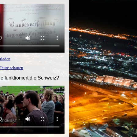
rladen
tChute schauen
ie funktioniert die Schweiz?