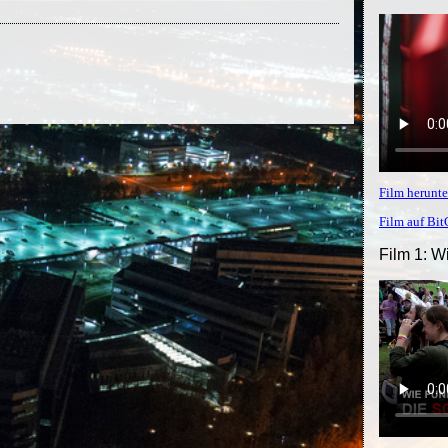
Film herunte
Film auf Bi
Film 1: W