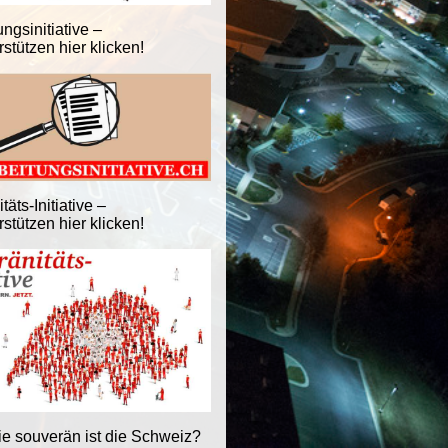
ngsinitiative –
stützen hier klicken!
äts-Initiative –
stützen hier klicken!
ie souverän ist die Schweiz?