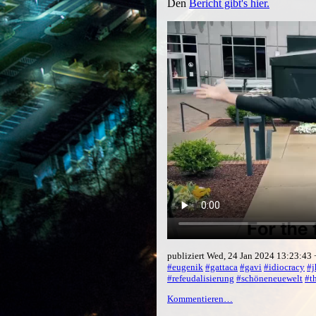
Den
Bericht gibt's hier.
publiziert Wed, 24 Jan 2024 13:23:43
#eugenik
#gattaca
#gavi
#idiocracy
#j
#refeudalisierung
#schöneneuewelt
#t
Kommentieren…