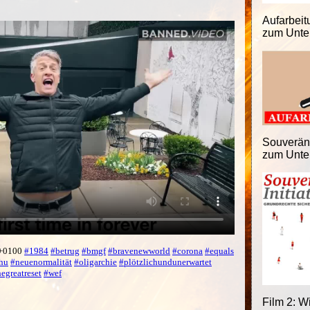
Aufarbeitu
zum Unter
Souveränit
zum Unter
 +0100
#1984
#betrug
#bmgf
#bravenewworld
#corona
#equals
hu
#neuenormalität
#oligarchie
#plötzlichundunerwartet
hegreatreset
#wef
Film 2: W