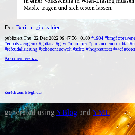
In einer Volksschule in Wien-Liesing müssen
Maske tragen und sich testen lassen.
Den
Bericht gibt's hier.
publiziert Thu, 22 Dec 2022 09:47:56 +0100
#1984
#bmgf
#braven
#equals
#eugenik
#gattaca
#gavi
#idiocracy
#jhu
#neuenormalität
#o
#refeudalisierung
#schöneneuewelt
#sekte
#thegreatreset
#wef
#öste
Kommentieren…
Zurück zum Blogindex
generated using
YBlog
and
YML