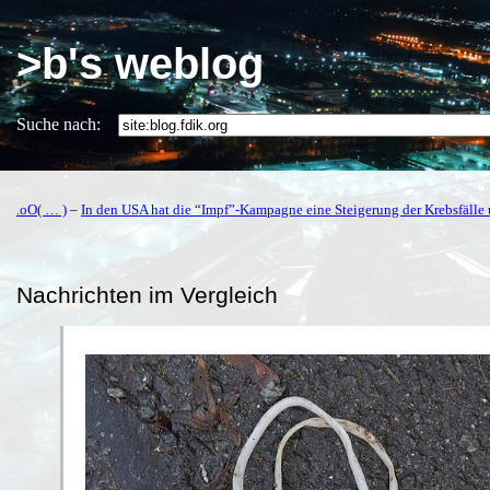
>b's weblog
Suche nach:
.oO( … )
–
In den USA hat die “Impf”-Kampagne eine Steigerung der Krebsfälle
Nachrichten im Vergleich