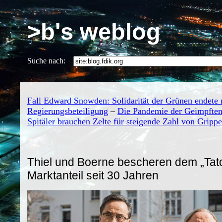
>b's weblog
Suche nach:
Fall Edward Snowden: Solidarität der Grünen endete 
Regierungsbeteiligung
–
Die Pandemie der Geimpften:
Spitäler brauchen Zelte für steigende Zahl von Grippe
Thiel und Boerne bescheren dem „Tato
Marktanteil seit 30 Jahren