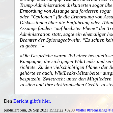
Trump-Administration diskutierten sogar übe
Ermordung von Assange und forderten sogar
oder “Optionen” für die Ermordung von Assa
Diskussionen über die Entführung oder Tötu
Assange fanden “auf höchster Ebene” der T
Administration statt, sagte ein ehemaliger h
Beamter der Spionageabwehr. “Es schien kei
zu geben.”
Die Gespräche waren Teil einer beispiellos
Kampagne, die sich gegen WikiLeaks und se
richtete. Zu den vielschichtigen Plänen der 
gehörte es auch, WikiLeaks-Mitarbeiter ausg
bespitzeln, Zwietracht unter den Mitgliedern
zu säen und ihre elektronischen Geräte zu ste
Den
Bericht gibt's hier.
publiziert Sun, 26 Sep 2021 15:32:22 +0200
#folter
#freeassange
#j