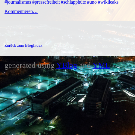
#journalismus
#pressefreiheit
#schlapphüte
#uno
#wikileaks
Kommentieren…
Zurück zum Blogindex
generated using
YBlog
and
YML