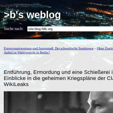
>b's weblog
Suche nach:
Eigenverantwortung und Augenmaß: Der schwedische Sonderweg
–
Ohne Zweit
Aufruf zu Wahlverzicht in Berlin?
Entführung, Ermordung und eine Schießerei 
Einblicke in die geheimen Kriegspläne der C
WikiLeaks