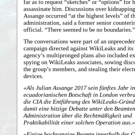
far as to request “sketches” or “options” for 
assassinate him. Discussions over kidnapping 
Assange occurred “at the highest levels” of 
administration, said a former senior counteri
official. “There seemed to be no boundaries.”
The conversations were part of an unprecede
campaign directed against WikiLeaks and its
agency’s multipronged plans also included e
spying on WikiLeaks associates, sowing dis
the group’s members, and stealing their elect
devices.
Als Julian Assange 2017 sein fünftes Jahr in
ecuadorianischen Botschaft in London verbra
die CIA die Entführung des WikiLeaks-Gründe
damit eine hitzige Debatte unter den Beamte
Administration über die Rechtmäßigkeit und
Praktikabilität einer solchen Operation aus.
Einige hochrangige Beamte innerhalb der C