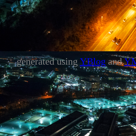
generated using
YBlog
and
Y