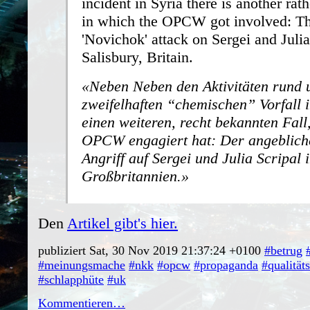
incident in Syria there is another ra
in which the OPCW got involved: Th
'Novichok' attack on Sergei and Julia
Salisbury, Britain.
Neben Neben den Aktivitäten rund
zweifelhaften “chemischen” Vorfall i
einen weiteren, recht bekannten Fall
OPCW engagiert hat: Der angeblich
Angriff auf Sergei und Julia Scripal 
Großbritannien.
Den
Artikel gibt's hier.
publiziert Sat, 30 Nov 2019 21:37:24 +0100
#betrug
#meinungsmache
#nkk
#opcw
#propaganda
#qualität
#schlapphüte
#uk
Kommentieren…