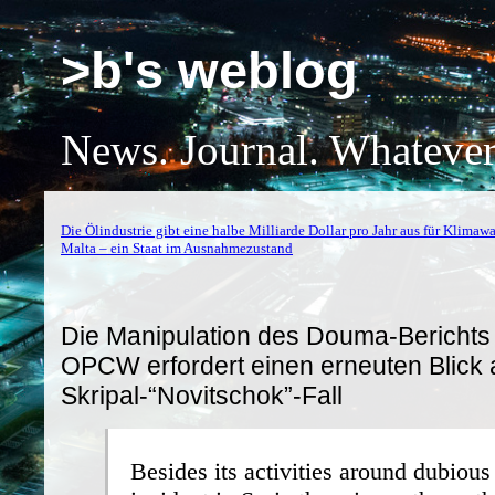
>b's weblog
News. Journal. Whatever
Die Ölindustrie gibt eine halbe Milliarde Dollar pro Jahr aus für Klim
Malta – ein Staat im Ausnahmezustand
Die Manipulation des Douma-Berichts 
OPCW erfordert einen erneuten Blick 
Skripal-“Novitschok”-Fall
Besides its activities around dubious