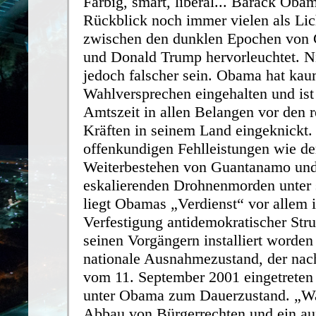
Farbig, smart, liberal... Barack Obam
Rückblick noch immer vielen als Lich
zwischen den dunklen Epochen von
und Donald Trump hervorleuchtet. N
jedoch falscher sein. Obama hat kau
Wahlversprechen eingehalten und ist
Amtszeit in allen Belangen vor den 
Kräften in seinem Land eingeknickt.
offenkundigen Fehlleistungen wie d
Weiterbestehen von Guantanamo un
eskalierenden Drohnenmorden unter 
liegt Obamas „Verdienst“ vor allem i
Verfestigung antidemokratischer Stru
seinen Vorgängern installiert worde
nationale Ausnahmezustand, der na
vom 11. September 2001 eingetreten
unter Obama zum Dauerzustand. „War
Abbau von Bürgerrechten und ein au