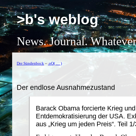
>b's weblog
News. Journal. Whatever
Der Sündenbock
–
.oO( … )
Der endlose Ausnahmezustand
Barack Obama forcierte Krieg und
Entdemokratisierung der USA. Ex
aus „Krieg um jeden Preis“. Teil 1/