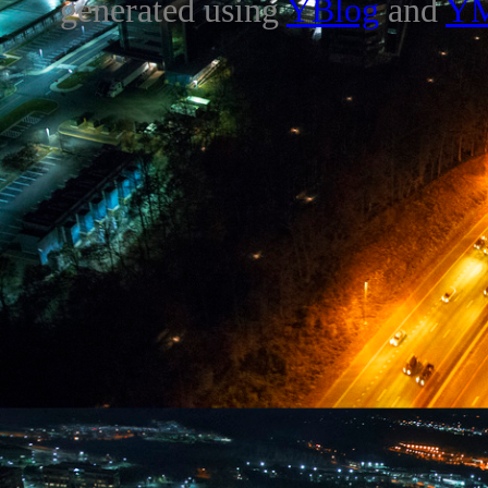
generated using
YBlog
and
Y