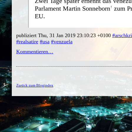
Zwei Tage später ernennt das venezu
Parlament
Martin Sonneborn
zum Pr
EU.
publiziert Thu, 31 Jan 2019 23:10:23 +0100
#arschkr
#realsatire
#usa
#venzuela
Kommentieren…
Zurück zum Blogindex