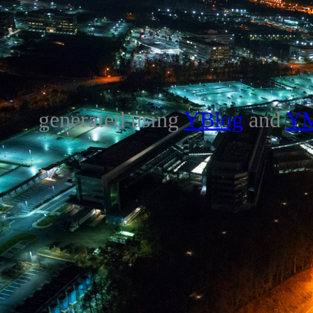
generated using
YBlog
and
Y