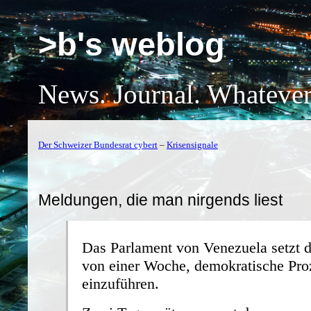
>b's weblog
News. Journal. Whatever
Der Schweizer Bundesrat cybert
–
Krisensignale
Meldungen, die man nirgends liest
Das Parlament von Venezuela setzt d
von einer Woche, demokratische Pro
einzuführen.