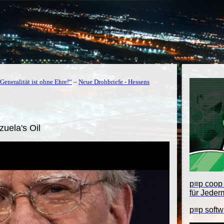
eneralität ist ohne Ehre!“
–
Neue Drohbriefe - Hessens
uela's Oil
p≡p coop 
für Jeder
p≡p softw