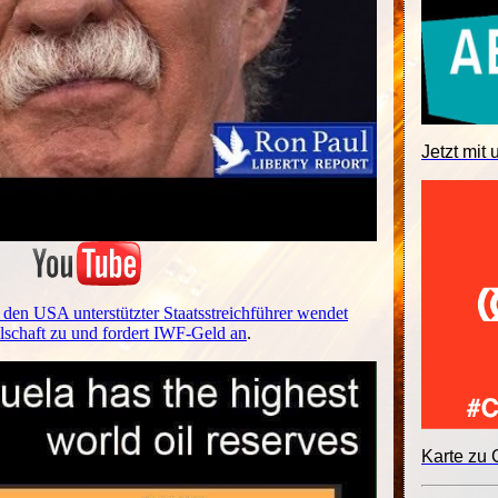
Jetzt mit 
den USA unterstützter Staatsstreichführer wendet
ellschaft zu und fordert IWF-Geld an
.
Karte zu