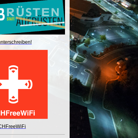
unterschreiben!
 CHFreeWiFi