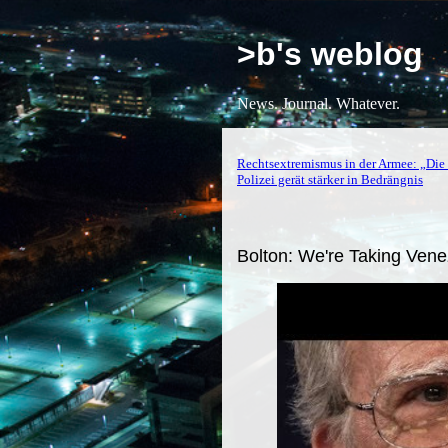
>b's weblog
News. Journal. Whatever.
Rechtsextremismus in der Armee: „Die G
Polizei gerät stärker in Bedrängnis
Bolton: We're Taking Venez