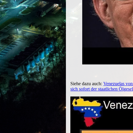
Siehe dazu auch:
Venezuelas von 
sich sofort der staatlichen Ölges