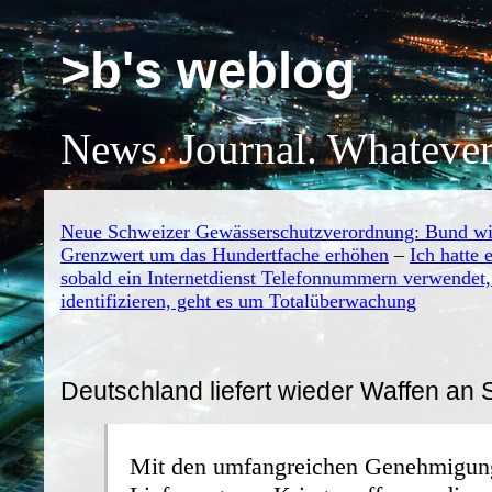
>b's weblog
News. Journal. Whatever
Neue Schweizer Gewässerschutzverordnung: Bund wil
Grenzwert um das Hundertfache erhöhen
–
Ich hatte 
sobald ein Internetdienst Telefonnummern verwendet
identifizieren, geht es um Totalüberwachung
Deutschland liefert wieder Waffen an 
Mit den umfangreichen Genehmigung