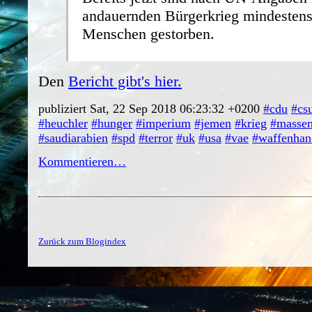
andauernden Bürgerkrieg mindesten
Menschen gestorben.
Den
Bericht gibt's hier.
publiziert Sat, 22 Sep 2018 06:23:32 +0200
#cdu
#cs
#heuchler
#hunger
#imperium
#jemen
#krieg
#masse
#saudiarabien
#spd
#terror
#uk
#usa
#vae
#waffenhan
Kommentieren…
Zurück zum Blogindex