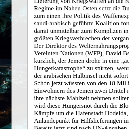
Lieferung von Kriegswaffen an die r
Regime im Nahen Osten setzt die B
zum einen ihre Politik des Waffenexp
saudi-arabisch geführte Koalition fo
damit unmittelbar zum Komplizen in
größten Kriegsverbrechen der vergan
Der Direktor des Welternährungspr
Vereinten Nationen (WFP), David Bea
kürzlich, der Jemen drohe in eine „
Hungerkatastrophe“ zu stürzen, wenn
der arabischen Halbinsel nicht sofor
Schon jetzt wüssten von den 18 Mill
Einwohnern des Jemen zwei Drittel n
ihre nächste Mahlzeit nehmen sollten
wird diese Hungersnot durch die Blo
Kämpfe um die Hafenstadt Hodeida, 
Anlandepunkt für Hilfslieferungen in
Bereits jetzt sind nach UN-Angaben 