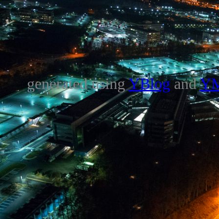
generated using
YBlog
and
Y