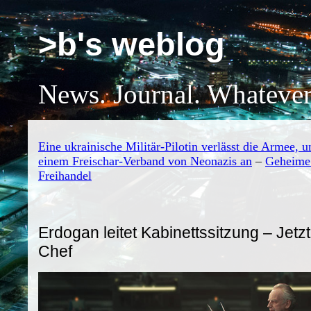
>b's weblog
News. Journal. Whatever
Eine ukrainische Militär-Pilotin verlässt die Armee, un
einem Freischar-Verband von Neonazis an
–
Geheime
Freihandel
Erdogan leitet Kabinettssitzung – Jetz
Chef